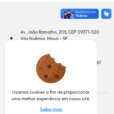
Av. João Ramalho, 205, CEP 09371-520
Vila Noêmia, Mauá - SP
CNPJ: 46.522.959/0001-98
Telefone: (11) 4512-7500
Atendimento ao Munícipe: (11) 4512-7661
Ouvidoria: (11) 4512-7847
Usamos cookies a fim de proporcionar
uma melhor experiência em nosso site.
Desenvolvido pela CTI - Coordenadoria de
Saiba mais
Tecnologia da Informação