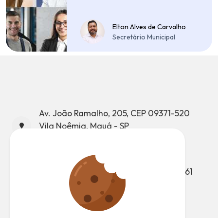
Elton Alves de Carvalho
Secretário Municipal
Av. João Ramalho, 205, CEP 09371-520
Vila Noêmia, Mauá - SP
CNPJ: 46.522.959/0001-98
Telefone: (11) 4512-7500
Atendimento ao Munícipe: (11) 4512-7661
Ouvidoria: (11) 4512-7847