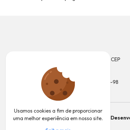
Av. João Ramalho, 205, CEP
09371-520
Vila Noêmia, Mauá - SP
CNPJ: 46.522.959/0001-98
Usamos cookies a fim de proporcionar
Desenvo
uma melhor experiência em nosso site.