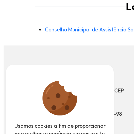
L
Conselho Municipal de Assistência So
Av. João Ramalho, 205, CEP
09371-520
Vila Noêmia, Mauá - SP
CNPJ: 46.522.959/0001-98
Usamos cookies a fim de proporcionar
uma melhor experiência em nosso site.