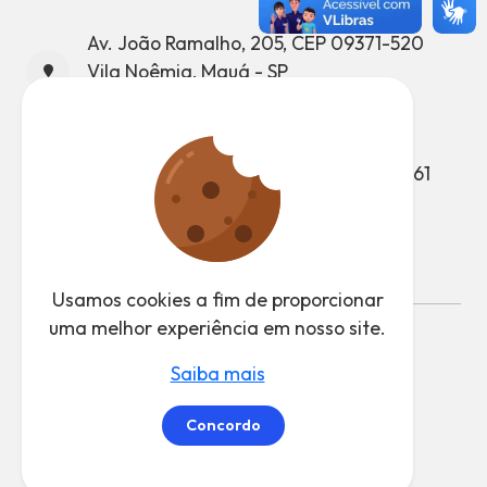
Av. João Ramalho, 205, CEP 09371-520
Vila Noêmia, Mauá - SP
CNPJ: 46.522.959/0001-98
Telefone: (11) 4512-7500
Atendimento ao Munícipe: (11) 4512-7661
Ouvidoria: (11) 4512-7847
Usamos cookies a fim de proporcionar
uma melhor experiência em nosso site.
Desenvolvido pela CTI - Coordenadoria de
Saiba mais
Tecnologia da Informação
Concordo