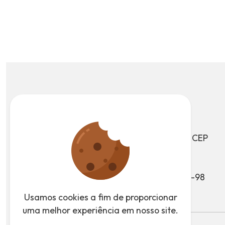
Av. João Ramalho, 205, CEP
09371-520
Vila Noêmia, Mauá - SP
CNPJ: 46.522.959/0001-98
Usamos cookies a fim de proporcionar
uma melhor experiência em nosso site.